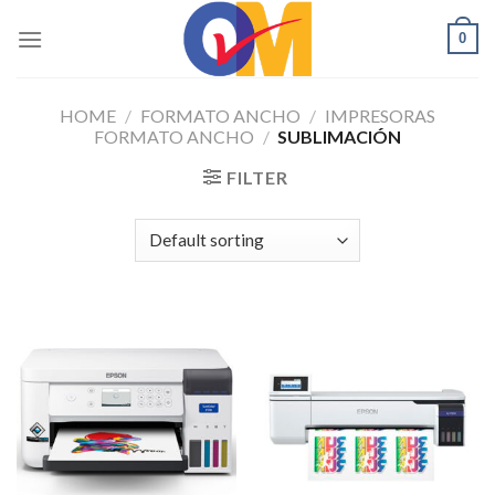
Skip
0
to
content
HOME
/
FORMATO ANCHO
/
IMPRESORAS
FORMATO ANCHO
/
SUBLIMACIÓN
FILTER