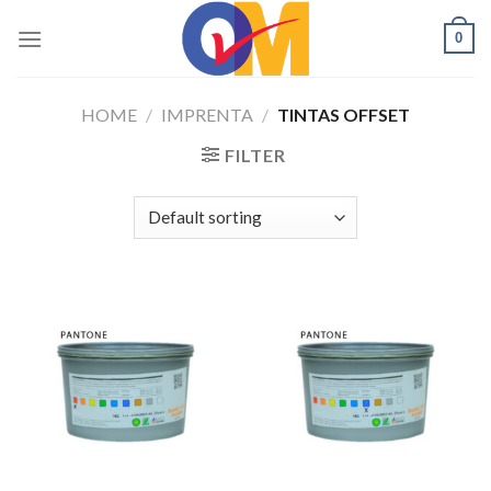
Skip
0
to
content
HOME
/
IMPRENTA
/
TINTAS OFFSET
FILTER