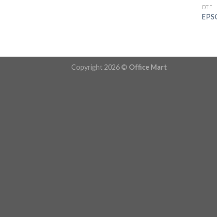
DTF
EPSO
Copyright 2026 ©
Office Mart