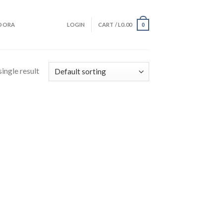
DORA
LOGIN
CART /
L
0.00
0
ingle result