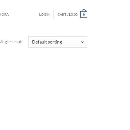
DORA
LOGIN
CART /
L
0.00
0
ingle result