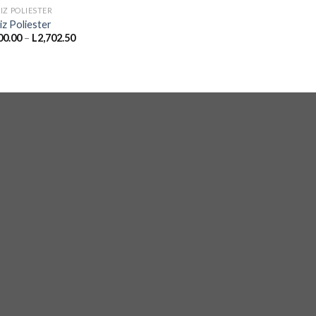
IZ POLIESTER
iz Poliester
Price
00.00
–
L
2,702.50
range:
L2,300.00
through
L2,702.50