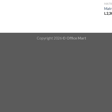
MATR
Matr
L
2,3
Copyright 2026 ©
Office Mart