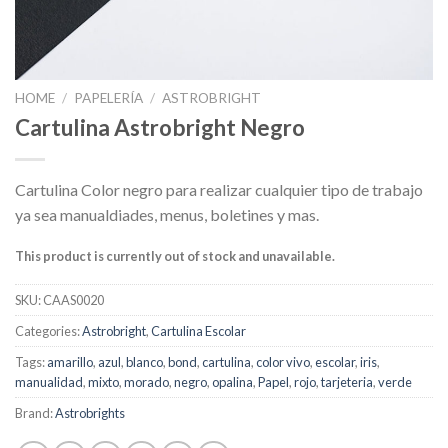
HOME
/
PAPELERÍA
/
ASTROBRIGHT
Cartulina Astrobright Negro
Cartulina Color negro para realizar cualquier tipo de trabajo
ya sea manualdiades, menus, boletines y mas.
This product is currently out of stock and unavailable.
SKU:
CAAS0020
Categories:
Astrobright
,
Cartulina Escolar
Tags:
amarillo
,
azul
,
blanco
,
bond
,
cartulina
,
color vivo
,
escolar
,
iris
,
manualidad
,
mixto
,
morado
,
negro
,
opalina
,
Papel
,
rojo
,
tarjeteria
,
verde
Brand:
Astrobrights