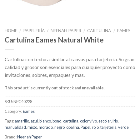
HOME
/
PAPELERÍA
/
NEENAH PAPER
/
CARTULINA
/
EAMES
Cartulina Eames Natural White
Cartulina con textura similar al canvas para tarjetería. Su gran
calidad y grosor son esenciales para cualquier proyecto como
invitaciones, sobres, empaques y mas.
This product is currently out of stock and unavailable.
SKU:
NPC40228
Category:
Eames
Tags:
amarillo
,
azul
,
blanco
,
bond
,
cartulina
,
color vivo
,
escolar
,
iris
,
manualidad
,
mixto
,
morado
,
negro
,
opalina
,
Papel
,
rojo
,
tarjeteria
,
verde
Brand:
Neenah Paper