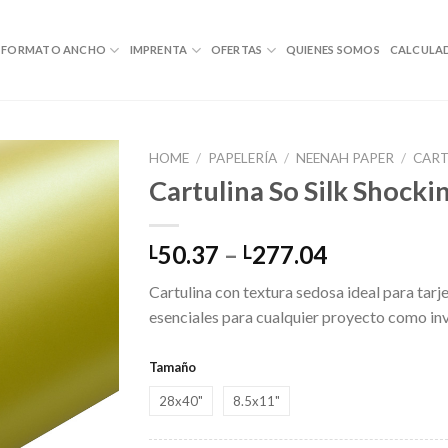
FORMATO ANCHO
IMPRENTA
OFERTAS
QUIENES SOMOS
CALCULA
HOME
/
PAPELERÍA
/
NEENAH PAPER
/
CART
Cartulina So Silk Shock
Price
50.37
–
277.04
L
L
range:
Cartulina con textura sedosa ideal para tarje
L50.37
esenciales para cualquier proyecto como in
through
L277.04
Tamaño
28x40"
8.5x11"