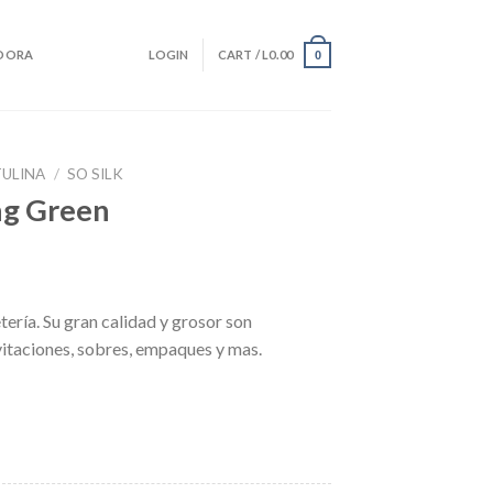
DORA
LOGIN
CART /
L
0.00
0
ULINA
/
SO SILK
ing Green
tería. Su gran calidad y grosor son
vitaciones, sobres, empaques y mas.