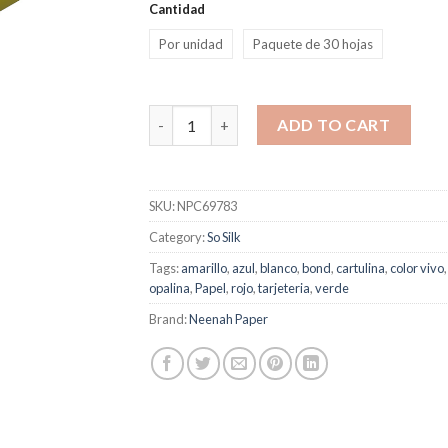
Cantidad
Por unidad
Paquete de 30 hojas
Cartulina So Silk Shocking Green quantity
ADD TO CART
SKU:
NPC69783
Category:
So Silk
Tags:
amarillo
,
azul
,
blanco
,
bond
,
cartulina
,
color vivo
opalina
,
Papel
,
rojo
,
tarjeteria
,
verde
Brand:
Neenah Paper