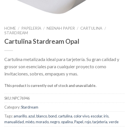
HOME
/
PAPELERÍA
/
NEENAH PAPER
/
CARTULINA
/
STARDREAM
Cartulina Stardream Opal
Cartulina metalizada ideal para tarjetería. Su gran calidad y
grosor son esenciales para cualquier proyecto como
invitaciones, sobres, empaques y mas.
This product is currently out of stock and unavailable.
SKU:
NPC76946
Category:
Stardream
Tags:
amarillo
,
azul
,
blanco
,
bond
,
cartulina
,
color vivo
,
escolar
,
iris
,
manualidad
,
mixto
,
morado
,
negro
,
opalina
,
Papel
,
rojo
,
tarjeteria
,
verde