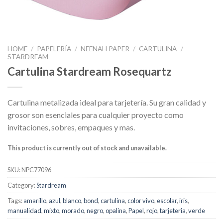
HOME
/
PAPELERÍA
/
NEENAH PAPER
/
CARTULINA
/
STARDREAM
Cartulina Stardream Rosequartz
Cartulina metalizada ideal para tarjetería. Su gran calidad y
grosor son esenciales para cualquier proyecto como
invitaciones, sobres, empaques y mas.
This product is currently out of stock and unavailable.
SKU:
NPC77096
Category:
Stardream
Tags:
amarillo
,
azul
,
blanco
,
bond
,
cartulina
,
color vivo
,
escolar
,
iris
,
manualidad
,
mixto
,
morado
,
negro
,
opalina
,
Papel
,
rojo
,
tarjeteria
,
verde