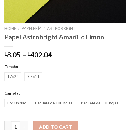
HOME
/
PAPELERÍA
/
ASTROBRIGHT
Papel Astrobright Amarillo Limon
Price
8.05
–
402.04
L
L
range:
L8.05
Tamaño
through
17x22
8.5x11
L402.04
Cantidad
Por Unidad
Paquete de 100 hojas
Paquete de 500 hojas
Papel Astrobright Amarillo Limon quantity
ADD TO CART