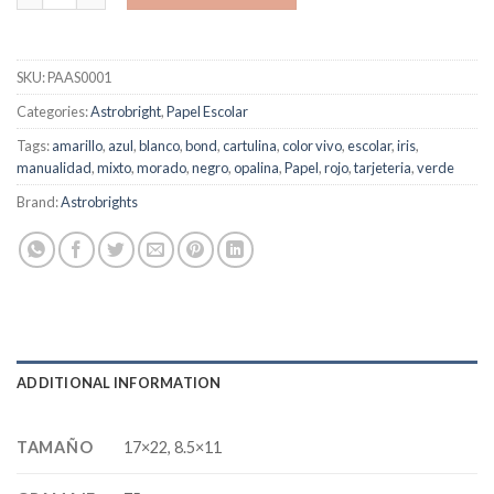
SKU:
PAAS0001
Categories:
Astrobright
,
Papel Escolar
Tags:
amarillo
,
azul
,
blanco
,
bond
,
cartulina
,
color vivo
,
escolar
,
iris
,
manualidad
,
mixto
,
morado
,
negro
,
opalina
,
Papel
,
rojo
,
tarjeteria
,
verde
Brand:
Astrobrights
ADDITIONAL INFORMATION
TAMAÑO
17×22, 8.5×11