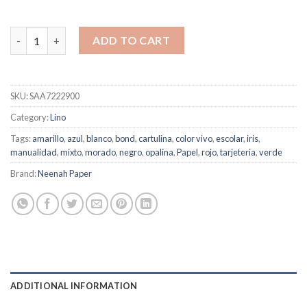
Sobre Lino Royal Natural quantity
ADD TO CART
SKU:
SAA7222900
Category:
Lino
Tags:
amarillo
,
azul
,
blanco
,
bond
,
cartulina
,
color vivo
,
escolar
,
iris
,
manualidad
,
mixto
,
morado
,
negro
,
opalina
,
Papel
,
rojo
,
tarjeteria
,
verde
Brand:
Neenah Paper
ADDITIONAL INFORMATION