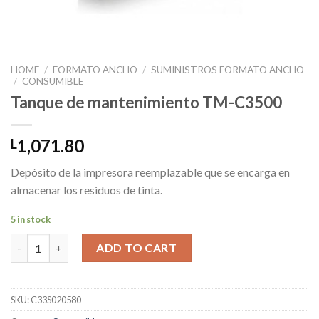
HOME
/
FORMATO ANCHO
/
SUMINISTROS FORMATO ANCHO
/
CONSUMIBLE
Tanque de mantenimiento TM-C3500
1,071.80
L
Depósito de la impresora reemplazable que se encarga en
almacenar los residuos de tinta.
5 in stock
Tanque de mantenimiento TM-C3500 quantity
ADD TO CART
SKU:
C33S020580