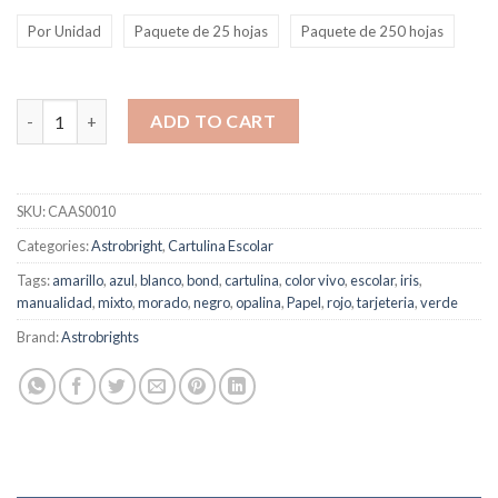
Por Unidad
Paquete de 25 hojas
Paquete de 250 hojas
Cartulina Astrobright Lila quantity
ADD TO CART
SKU:
CAAS0010
Categories:
Astrobright
,
Cartulina Escolar
Tags:
amarillo
,
azul
,
blanco
,
bond
,
cartulina
,
color vivo
,
escolar
,
iris
,
manualidad
,
mixto
,
morado
,
negro
,
opalina
,
Papel
,
rojo
,
tarjeteria
,
verde
Brand:
Astrobrights