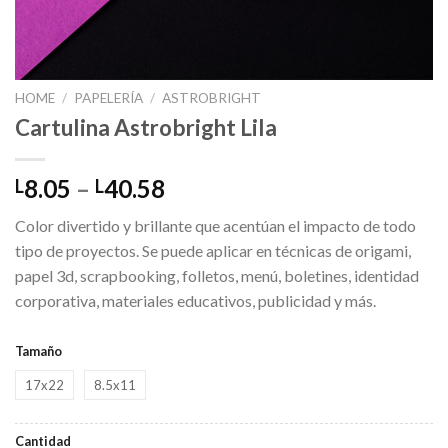
HOME
/
PAPELERÍA
/
ASTROBRIGHT
Cartulina Astrobright Lila
Price
8.05
–
40.58
L
L
range:
Color divertido y brillante que acentúan el impacto de todo
L8.05
tipo de proyectos. Se puede aplicar en técnicas de origami,
through
papel 3d, scrapbooking, folletos, menú, boletines, identidad
L40.58
corporativa, materiales educativos, publicidad y más.
Tamaño
17x22
8.5x11
Cantidad