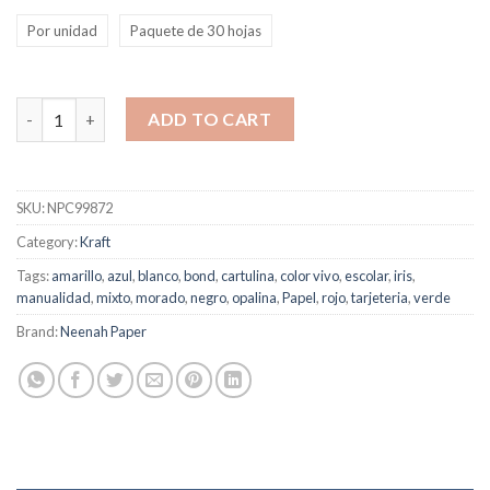
Por unidad
Paquete de 30 hojas
Cartulina Café Kraft quantity
ADD TO CART
SKU:
NPC99872
Category:
Kraft
Tags:
amarillo
,
azul
,
blanco
,
bond
,
cartulina
,
color vivo
,
escolar
,
iris
,
manualidad
,
mixto
,
morado
,
negro
,
opalina
,
Papel
,
rojo
,
tarjeteria
,
verde
Brand:
Neenah Paper