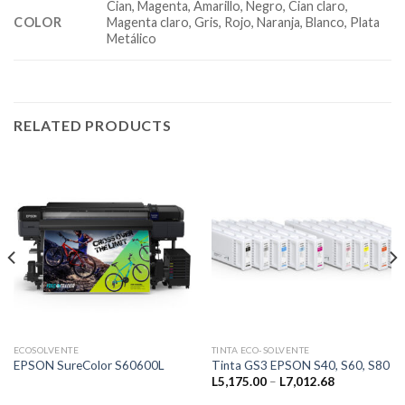
Cian, Magenta, Amarillo, Negro, Cian claro,
COLOR
Magenta claro, Gris, Rojo, Naranja, Blanco, Plata
Metálico
RELATED PRODUCTS
ECOSOLVENTE
TINTA ECO-SOLVENTE
EPSON SureColor S60600L
Tinta GS3 EPSON S40, S60, S80
Price
L
5,175.00
–
L
7,012.68
range:
L5,175.00