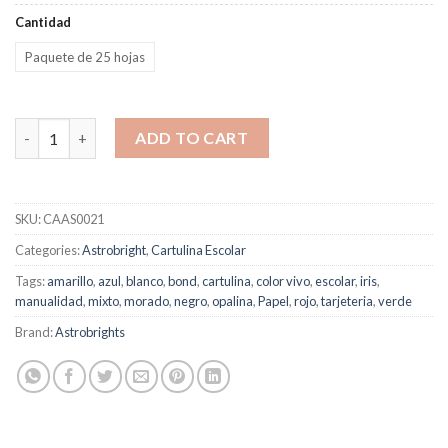
Cantidad
Paquete de 25 hojas
Cartulina Astrobright Mixto Colores Neon quantity
ADD TO CART
SKU:
CAAS0021
Categories:
Astrobright
,
Cartulina Escolar
Tags:
amarillo
,
azul
,
blanco
,
bond
,
cartulina
,
color vivo
,
escolar
,
iris
,
manualidad
,
mixto
,
morado
,
negro
,
opalina
,
Papel
,
rojo
,
tarjeteria
,
verde
Brand:
Astrobrights